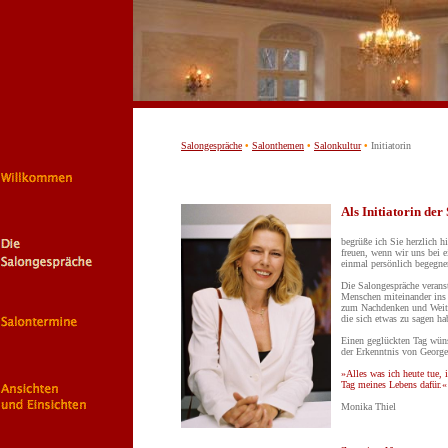
Salongespräche
•
Salonthemen
•
Salonkultur
•
Initiatorin
Als Initiatorin de
begr
üße ich Sie herzlich h
freuen, wenn wir uns bei
einmal persönlich begegne
Die Salongespräche veranst
Menschen miteinander ins
zum Nachdenken und Weite
die sich etwas zu sagen ha
Einen geglückten Tag wüns
der Erkenntnis von Georg
»Alles was ich heute tue, 
Tag meines Lebens dafür.«
Monika Thiel