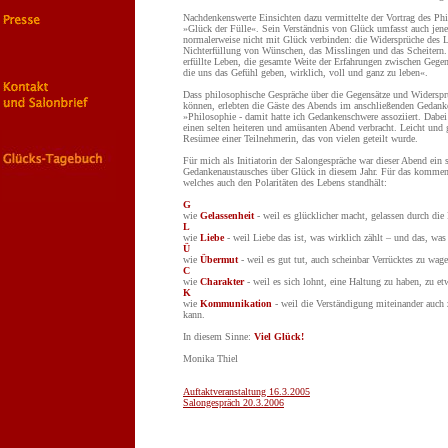
Nachdenkenswerte Einsichten dazu vermittelte der Vortrag des P
»Glück der Fülle«. Sein Verständnis von Glück umfasst auch jene
normalerweise nicht mit Glück verbinden: die Widersprüche des Le
Nichterfüllung von Wünschen, das Misslingen und das Scheitern
erfüllte Leben, die gesamte Weite der Erfahrungen zwischen Gege
die uns das Gefühl geben, wirklich, voll und ganz zu leben«.
Dass philosophische Gespräche über die Gegensätze und Widersprü
können, erlebten die Gäste des Abends im anschließenden Gedan
»Philosophie - damit hatte ich Gedankenschwere assoziiert. Dabe
einen selten heiteren und amüsanten Abend verbracht. Leicht und 
Resümee einer Teilnehmerin, das von vielen geteilt wurde.
Für mich als Initiatorin der Salongespräche war dieser Abend ein
Gedankenaustausches über Glück in diesem Jahr. Für das kommend
welches auch den Polaritäten des Lebens standhält:
G
wie
Gelassenheit
- weil es glücklicher macht, gelassen durch die
L
wie
Liebe
- weil Liebe das ist, was wirklich zählt – und das, wa
Ü
wie
Übermut
- weil es gut tut, auch scheinbar Verrücktes zu wag
C
wie
Charakter
- weil es sich lohnt, eine Haltung zu haben, zu et
K
wie
Kommunikation
- weil die Verständigung miteinander auch 
kann.
In diesem Sinne:
Viel Glück!
Monika Thiel
Auftaktveranstaltung 16.3.2005
Salongespräch 20.3.2006