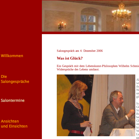
Salongespräch am 4. Dezember 2006
Was ist Glück?
Ein Gespräch mit dem Lebenskunst-Philosophen Wilhelm Schmid 
Widersprüche des Lebens umfasst.
Al
wo
ih
Ni
un
gl
So
Gl
St
Be
be
Gl
re
hi
We
L
ga