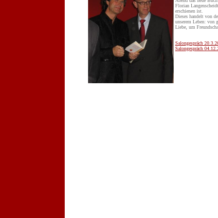
Abend das neue Buch
Florian Langenscheid
erschienen ist.
Dieses handelt von d
unserem Leben: von g
Liebe, um Freundscha
Salongespräch 20.3.2
Salongespräch 04.12