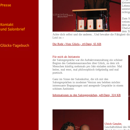
kleine
Lebens
unters
richti
Zum Sc
weisen
dein p
Überwi
dem To
Achte dich selbst und die anderen...Und bewahre die Fähigkeit di
Leid ist.«
Die Rede »Vom Glück«, rtf-Datei, 65 KB
Für mich als Initiatorin
der Salongespräche war die Auftaktveranstaltung ein schöner
Beginn des Gedankenaustausches über Glück, zu dem ich
Menschen künftig mehrmals pro Jahr einladen möchte. Mal
heiter, mal ernst, mal philosophisch tiefgründig und mal
poetisch.
Ganz im Sinne der Salonkultur, die ich mit den
Salongesprächen in moderner Version neu beleben möchte:
interessante Begegnungen und anregende Gespräche in einem
schönen Ambiente.
Informationen zu den Salongesprächen, pdf-Datei, 324 KB
Ulrich Genzler,
Geschäftsführer des He