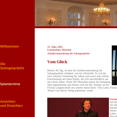
16. März 2005
Literaturhaus München
Auftaktveranstaltung der Salongespräche
Vom Glück
Bereits der Tag, an dem die Auftaktveranstaltung der
Salongespräche stattfand, war ein Glücksfall. Es war der
erste wärmere Sonnentag des Jahres und somit eine schöne
Einstimmung auf einen Abend, der sich ausschließlich um
das Glück drehte. Rund 200 Menschen hatten die Einladung
dazu angenommen und freuten sich auf den Vortrag von Dr.
Florian Langenscheidt aus seinem neuen Buch »Von Liebe, Freund
Abend vom Heyne Verlag präsentiert wurde.
Floria
lud di
um das
betrac
Wetter
Leben 
Mitgef