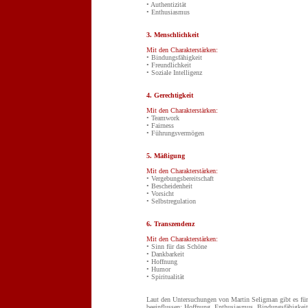
• Authentizität
• Enthusiasmus
3. Menschlichkeit
Mit den Charakterstärken:
• Bindungsfähigkeit
• Freundlichkeit
• Soziale Intelligenz
4. Gerechtigkeit
Mit den Charakterstärken:
• Teamwork
• Fairness
• Führungsvermögen
5. Mäßigung
Mit den Charakterstärken:
• Vergebungsbereitschaft
• Bescheidenheit
• Vorsicht
• Selbstregulation
6. Transzendenz
Mit den Charakterstärken:
• Sinn für das Schöne
• Dankbarkeit
• Hoffnung
• Humor
• Spiritualität
Laut den Untersuchungen von Martin Seligman gibt es fünf
beeinflussen: Hoffnung, Enthusiasmus, Bindungsfähigkeit