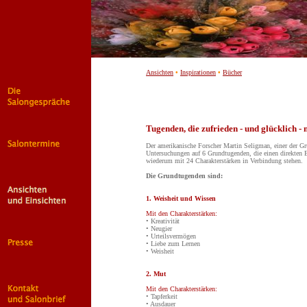
Ansichten
•
Inspirationen
•
Bücher
Tugenden, die zufrieden - und glücklich -
Der amerikanische Forscher Martin Seligman, einer der Gr
Untersuchungen auf 6 Grundtugenden, die einen direkten 
wiederum mit 24 Charakterstärken in Verbindung stehen.
Die Grundtugenden sind:
1. Weisheit und Wissen
Mit den Charakterstärken:
• Kreativität
• Neugier
• Urteilsvermögen
• Liebe zum Lernen
• Weisheit
2. Mut
Mit den Charakterstärken:
• Tapferkeit
• Ausdauer