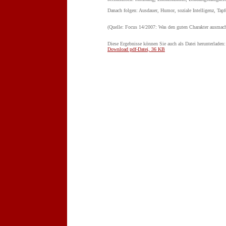
Danach folgen: Ausdauer, Humor, soziale Intelligenz, Tapf
(Quelle: Focus 14/2007: Was den guten Charakter ausmach
Diese Ergebnisse können Sie auch als Datei herunterladen:
Download pdf-Datei, 36 KB