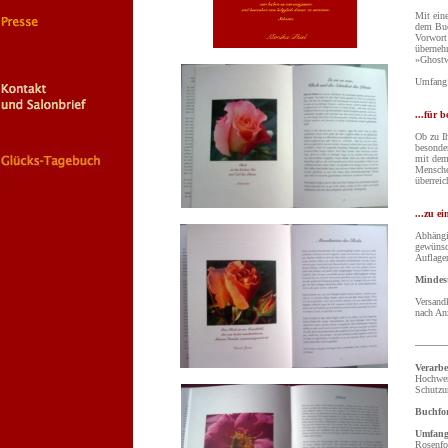
Mit eine
dem Buc
Vorwort
übernehm
»Ghostw
Umfang: 
...für 
Ob zu I
besonder
mit dem
Mensche
überreic
...zu e
A
bhäng
gewünsc
Auflage
Mindest
Versand
nach Anz
Verarbe
Hochwer
Schutzu
Buchfo
Umfang
Rosenfo