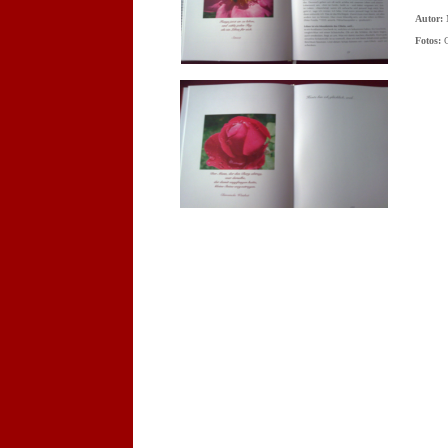
Autor:
M
Fotos:
C