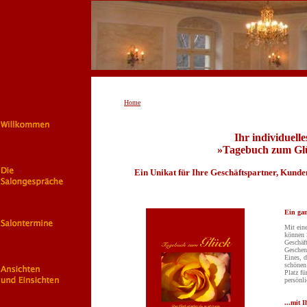
Home
Ihr individuelle
»Tagebuch zum Gl
Ein Unikat für Ihre Geschäftspartner, Kunde
Ein gan
Mit ein
können 
Geschäft
Geschen
Eines, 
schönen
Platz fü
persönl
...mit 